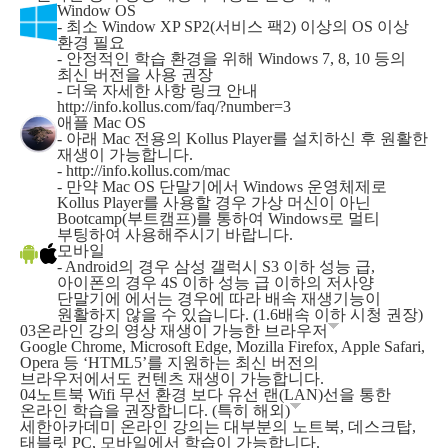
Window OS
- 최소 Window XP SP2(서비스 팩2) 이상의 OS 이상
환경 필요
- 안정적인 학습 환경을 위해 Windows 7, 8, 10 등의
최신 버전을 사용 권장
- 더욱 자세한 사항 링크 안내
http://info.kollus.com/faq/?number=3
애플 Mac OS
- 아래 Mac 전용의 Kollus Player를 설치하신 후 원활한
재생이 가능합니다.
-
http://info.kollus.com/mac
- 만약 Mac OS 단말기에서 Windows 운영체제로
Kollus Player를 사용할 경우 가상 머신이 아닌
Bootcamp(부트캠프)를 통하여 Windows로 멀티
부팅하여 사용해주시기 바랍니다.
모바일
- Android의 경우 삼성 갤럭시 S3 이하 성능 급,
아이폰의 경우 4S 이하 성능 급 이하의 저사양
단말기에 에서는 경우에 따라 배속 재생기능이
원활하지 않을 수 있습니다. (1.6배속 이하 시청 권장)
03
온라인 강의 영상 재생이 가능한 브라우저
Google Chrome, Microsoft Edge, Mozilla Firefox, Apple Safari,
Opera 등 ‘HTML5’를 지원하는 최신 버전의
브라우저에서도 컨텐츠 재생이 가능합니다.
04
노트북 Wifi 무선 환경 보다 유선 랜(LAN)선을 통한
온라인 학습을 권장합니다. (특히 해외)
세한아카데미 온라인 강의는 대부분의 노트북, 데스크탑,
태블릿 PC, 모바일에서 학습이 가능합니다.