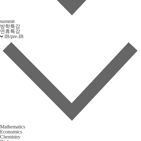
summit
방학특강
연휴특강
IB/pre-IB
Mathematics
Economics
Chemistry