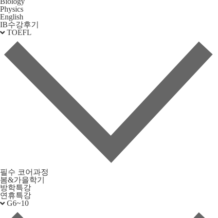
Biology
Physics
English
IB수강후기
TOEFL
필수 코어과정
봄&가을학기
방학특강
연휴특강
G6~10