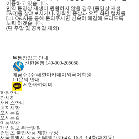
이용하고 있습니다.
만약 동영상 재생이 원활하지 않을 경우 [동영상 재생
FAQ]를 살펴보시거나, 명확한 증상과 오류 화면 캡처를
[1:1 Q&A]를 통해 문의주시면 신속히 해결해 드리도록
노력 하겠습니다.
(단 주말 및 공휴일 제외)
무통장입금 안내
신한은행 140-009-205058
예금주:(주)세한아카데미외국어학원
1:1문의 안내
세한아카데미
학원안내
강사진
서비스안내
공지사항
오시는길
오시는길
이용약관
개인정보 취급방침
컨텐츠 불법사용 제한 규정
서울특별시 강남구 테헤란로64길 16-9, 3·4층(대치동)