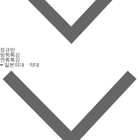
정규반
방학특강
연휴특강
일본의대ㆍ약대