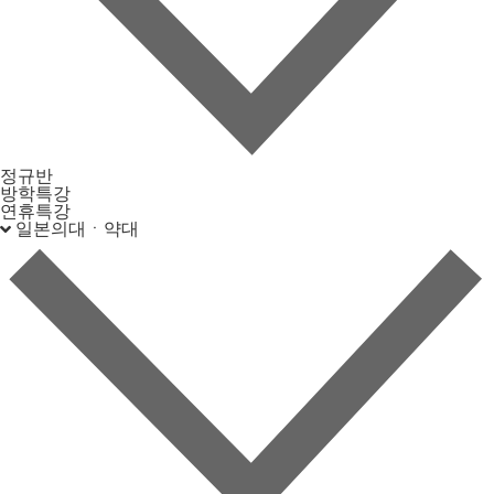
정규반
방학특강
연휴특강
일본의대ㆍ약대