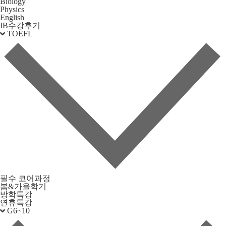
Biology
Physics
English
IB수강후기
TOEFL
필수 코어과정
봄&가을학기
방학특강
연휴특강
G6~10