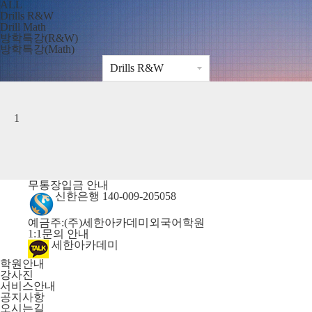
ALL
Drills R&W
Drill Math
방학특강(R&W)
방학특강(Math)
1
무통장입금 안내
신한은행 140-009-205058
예금주:(주)세한아카데미외국어학원
1:1문의 안내
세한아카데미
학원안내
강사진
서비스안내
공지사항
오시는길