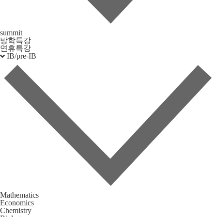
summit
방학특강
연휴특강
IB/pre-IB
Mathematics
Economics
Chemistry