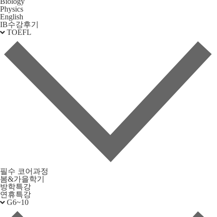
Biology
Physics
English
IB수강후기
TOEFL
필수 코어과정
봄&가을학기
방학특강
연휴특강
G6~10