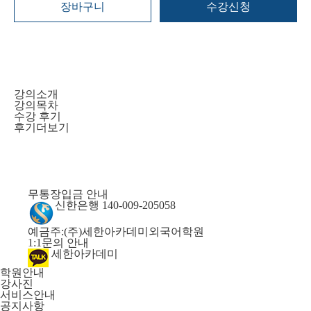
장바구니
수강신청
강의소개
강의목차
수강 후기
후기더보기
무통장입금 안내
신한은행 140-009-205058
예금주:(주)세한아카데미외국어학원
1:1문의 안내
세한아카데미
학원안내
강사진
서비스안내
공지사항