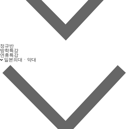
정규반
방학특강
연휴특강
일본의대ㆍ약대